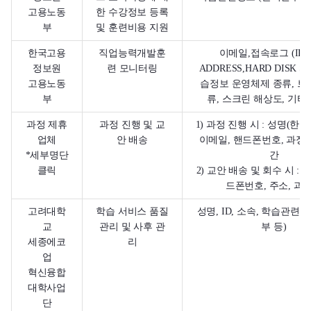
고용노동
한 수강정보 등록
부
및 훈련비용 지원
한국고용
직업능력개발훈
이메일,접속로그 (IP, 
정보원
련 모니터링
ADDRESS,HARD DISK SE
고용노동
습정보 운영체제 종류, 브
부
류, 스크린 해상도, 기타
과정 제휴
과정 진행 및 교
1) 과정 진행 시 : 성명(한글/
업체
안 배송
이메일, 핸드폰번호, 과정
*세부명단
간
클릭
2) 교안 배송 및 회수 시 : 성
드폰번호, 주소, 과
고려대학
학습 서비스 품질
성명, ID, 소속, 학습관련
교
관리 및 사후 관
부 등)
세종에코
리
업
혁신융합
대학사업
단